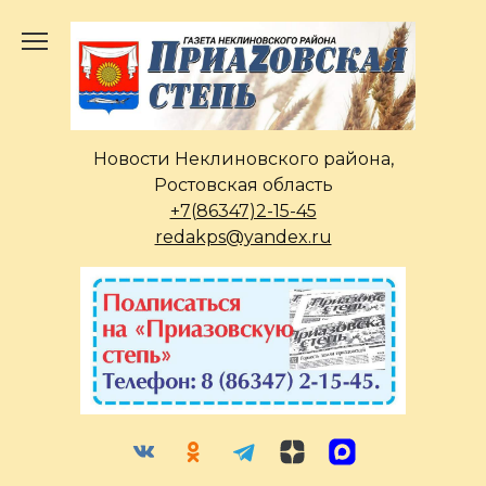
Перейти
к
содержанию
Новости Неклиновского района,
Ростовская область
+7(86347)2-15-45
redakps@yandex.ru