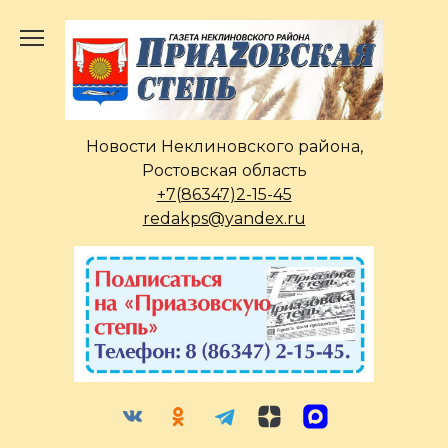
Перейти
к
содержанию
Новости Неклиновского района,
Ростовская область
+7(86347)2-15-45
redakps@yandex.ru