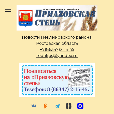
Перейти
к
содержанию
Новости Неклиновского района,
Ростовская область
+7(86347)2-15-45
redakps@yandex.ru