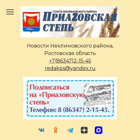
Перейти
к
содержанию
Новости Неклиновского района,
Ростовская область
+7(86347)2-15-45
redakps@yandex.ru