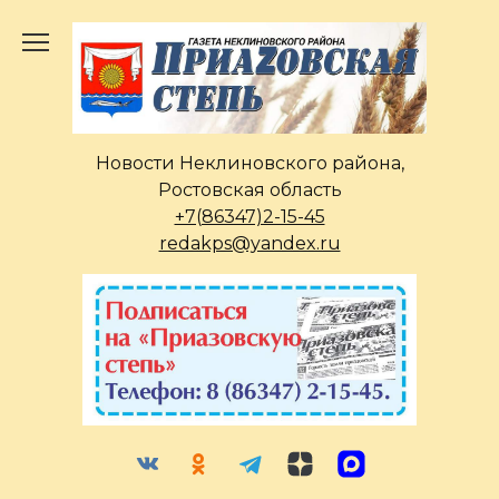
Перейти
к
содержанию
Новости Неклиновского района,
Ростовская область
+7(86347)2-15-45
redakps@yandex.ru