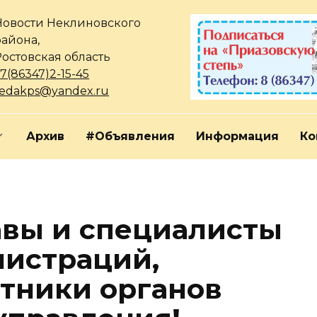
Новости Неклиновского
района,
Ростовская область
7(86347)2-15-45
redakps@yandex.ru
Архив
#Объявления
Информация
Ко
вы и специалисты
истраций,
отники органов