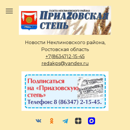
Перейти
к
содержанию
Новости Неклиновского района,
Ростовская область
+7(86347)2-15-45
redakps@yandex.ru