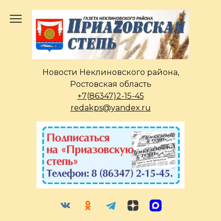
Перейти
к
содержанию
Новости Неклиновского района,
Ростовская область
+7(86347)2-15-45
redakps@yandex.ru