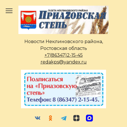
Перейти
к
содержанию
Новости Неклиновского района,
Ростовская область
+7(86347)2-15-45
redakps@yandex.ru