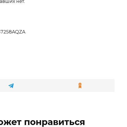
авших нет.
AZ57258AQZA
ожет понравиться