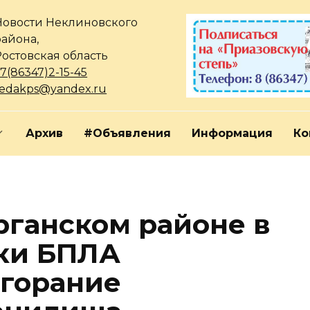
Новости Неклиновского
района,
Ростовская область
7(86347)2-15-45
redakps@yandex.ru
Архив
#Объявления
Информация
Ко
рганском районе в
аки БПЛА
горание