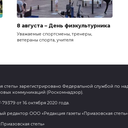
8 августа – День физкультурника
Уважаемые спортсмены, тренеры,
ветераны спорта, учителя
ая степь» зарегистрировано Федеральной службой по над
овых коммуникаций (Роскомнадзор).
9379 от 16 октября 2020 года.
ый редактор ООО «Редакция газеты «Приазовская степь» 
«Приазовская степь»