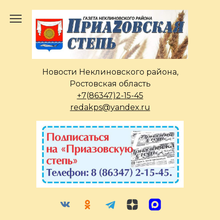
Перейти
к
содержанию
Новости Неклиновского района,
Ростовская область
+7(86347)2-15-45
redakps@yandex.ru