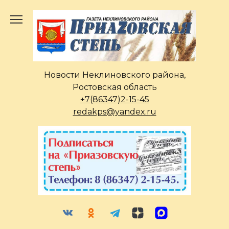
Перейти
к
содержанию
Новости Неклиновского района,
Ростовская область
+7(86347)2-15-45
redakps@yandex.ru