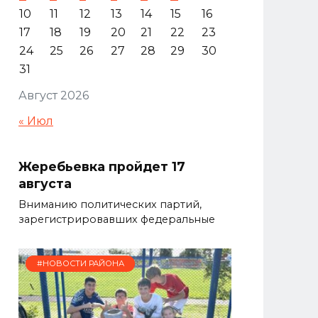
10
11
12
13
14
15
16
17
18
19
20
21
22
23
24
25
26
27
28
29
30
31
Август 2026
« Июл
Жеребьевка пройдет 17
августа
Вниманию политических партий,
зарегистрировавших федеральные
#НОВОСТИ РАЙОНА