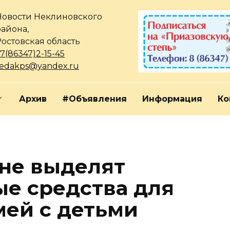
Новости Неклиновского
района,
Ростовская область
7(86347)2-15-45
redakps@yandex.ru
Архив
#Объявления
Информация
Ко
не выделят
е средства для
ей с детьми