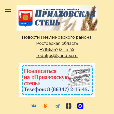
Перейти
к
содержанию
Новости Неклиновского района,
Ростовская область
+7(86347)2-15-45
redakps@yandex.ru