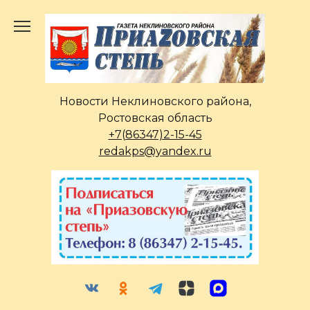
Перейти
к
содержанию
Новости Неклиновского района,
Ростовская область
+7(86347)2-15-45
redakps@yandex.ru