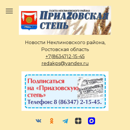
Перейти
к
содержанию
Новости Неклиновского района,
Ростовская область
+7(86347)2-15-45
redakps@yandex.ru