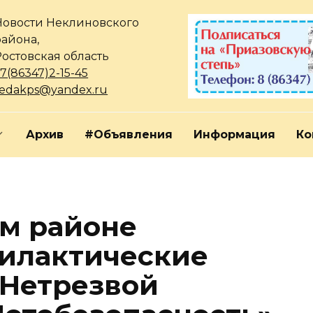
Новости Неклиновского
района,
Ростовская область
7(86347)2-15-45
redakps@yandex.ru
Архив
#Объявления
Информация
Ко
м районе
илактические
«Нетрезвой