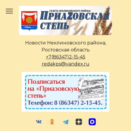
Перейти
к
содержанию
Новости Неклиновского района,
Ростовская область
+7(86347)2-15-45
redakps@yandex.ru