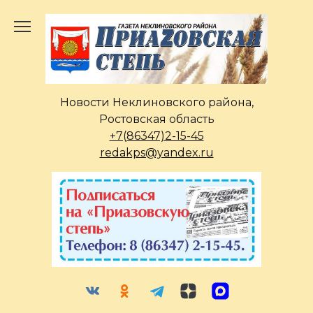
Перейти
к
содержанию
Новости Неклиновского района,
Ростовская область
+7(86347)2-15-45
redakps@yandex.ru