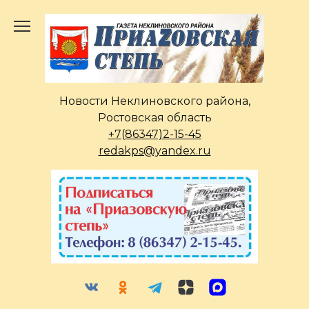
Перейти
к
содержанию
Новости Неклиновского района,
Ростовская область
+7(86347)2-15-45
redakps@yandex.ru