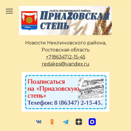
Перейти
к
содержанию
Новости Неклиновского района,
Ростовская область
+7(86347)2-15-45
redakps@yandex.ru