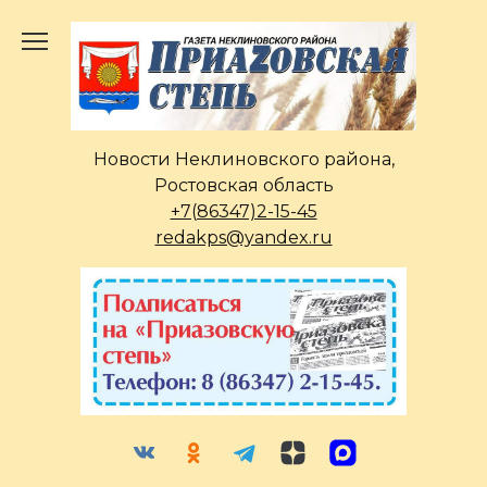
Перейти
к
содержанию
Новости Неклиновского района,
Ростовская область
+7(86347)2-15-45
redakps@yandex.ru