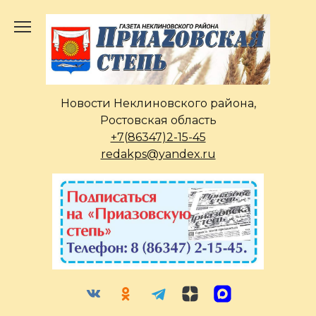
Перейти
к
содержанию
Новости Неклиновского района,
Ростовская область
+7(86347)2-15-45
redakps@yandex.ru