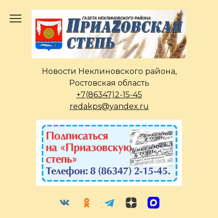
Перейти
к
содержанию
Новости Неклиновского района,
Ростовская область
+7(86347)2-15-45
redakps@yandex.ru