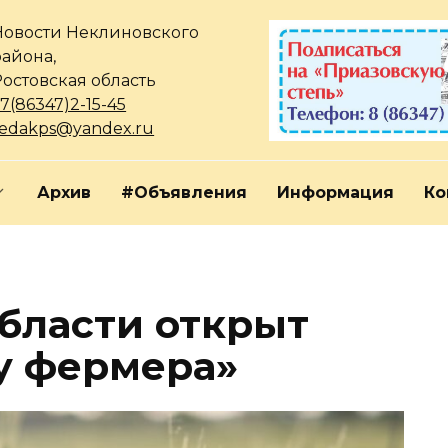
Новости Неклиновского
района,
Ростовская область
7(86347)2-15-45
redakps@yandex.ru
Архив
#Объявления
Информация
Ко
области открыт
у фермера»