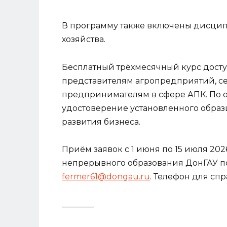
В программу также включены дисцип
хозяйства.
Бесплатный трёхмесячный курс дост
представителям агропредприятий, с
предпринимателям в сфере АПК. По 
удостоверение установленного образца
развития бизнеса.
Приём заявок с 1 июня по 15 июля 20
непрерывного образования ДонГАУ по
fermer61@dongau.ru
. Телефон для спра
________