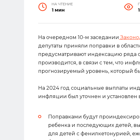
НА ЧТЕНИЕ
1 мин
1
На очередном 10-м заседании
Законо
депутаты приняли поправки в областн
предусматривают индексацию ряда с
производится, в связи с тем, что ин
прогнозируемый уровень, который бы
На 2024 год социальные выплаты инде
инфляции был уточнен и установлен в 
Поправками будут проиндексиров
ребенка и последующих детей, в
для детей с фенилкетонурией, е