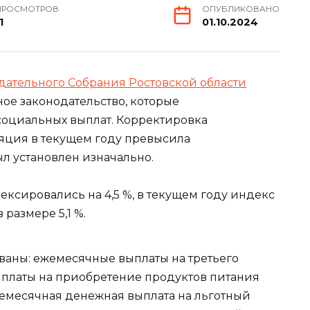
ПРОСМОТРОВ
ОПУБЛИКОВАНО
1
01.10.2024
дательного Собрания Ростовской области
ое законодательство, которые
оциальных выплат. Корректировка
фляция в текущем году превысила
л установлен изначально.
ксировались на 4,5 %, в текущем году индекс
размере 5,1 %.
аны: ежемесячные выплаты на третьего
ыплаты на приобретение продуктов питания
жемесячная денежная выплата на льготный