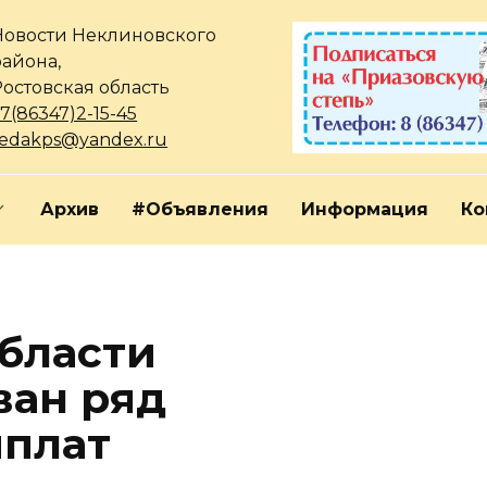
Новости Неклиновского
района,
Ростовская область
7(86347)2-15-45
redakps@yandex.ru
Архив
#Объявления
Информация
Ко
области
ван ряд
ыплат