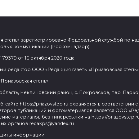
ая степь» зарегистрировано Федеральной службой по над
овых коммуникаций (Роскомнадзор).
9379 от 16 октября 2020 года.
ый редактор ООО «Редакция газеты «Приазовская степь» 
«Приазовская степь»
бласть, Неклиновский район, с. Покровское, пер. Парковый
сайте https://priazovstep.ru охраняется в соответствии 
второв публикаций и фотоматериалов является ООО «Реда
ие материалов без гиперссылки на https://priazovstep.
ых органов redakps@yandex.ru
ащиты информации