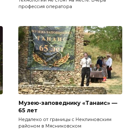
Технологии не стоят на месте. Вчера
профессия оператора
Музею-заповеднику «Танаис» —
65 лет
Недалеко от границы с Неклиновским
в
районом в Мясниковском