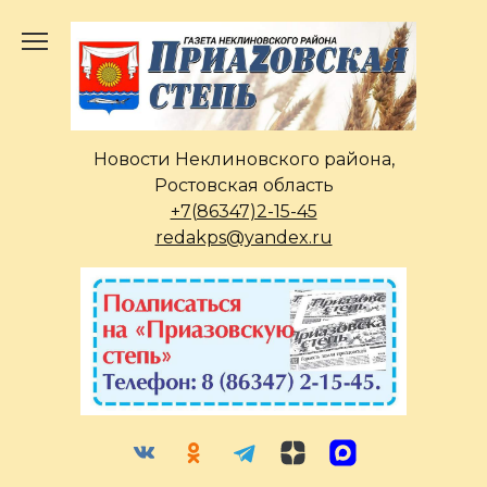
Перейти
к
содержанию
Новости Неклиновского района,
Ростовская область
+7(86347)2-15-45
redakps@yandex.ru