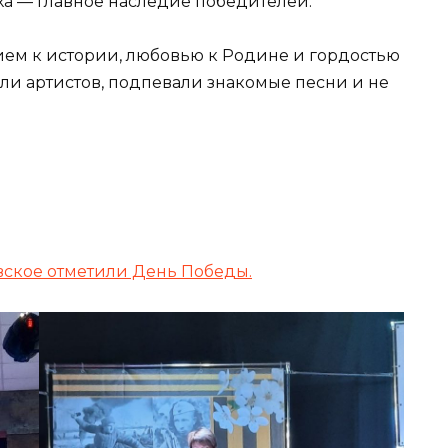
уха — главное наследие победителей.
ем к истории, любовью к Родине и гордостью
али артистов, подпевали знакомые песни и не
вское отметили День Победы.