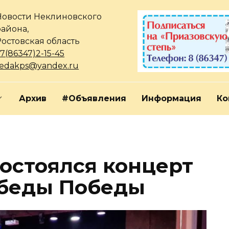
Новости Неклиновского
района,
Ростовская область
7(86347)2-15-45
redakps@yandex.ru
Архив
#Объявления
Информация
Ко
состоялся концерт
обеды Победы