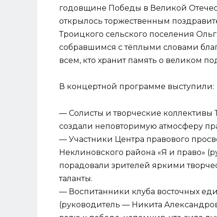
годовщине Победы в Великой Отечес
открылось торжественным поздрави
Троицкого сельского поселения Ольг
собравшимся с тёплыми словами благ
всем, кто хранит память о великом п
В концертной программе выступили:
— Солисты и творческие коллективы 
создали неповторимую атмосферу пра
— Участники Центра правового прос
Неклиновского района «Я и право» (
порадовали зрителей яркими творче
таланты.
— Воспитанники клуба восточных еди
(руководитель — Никита Александров