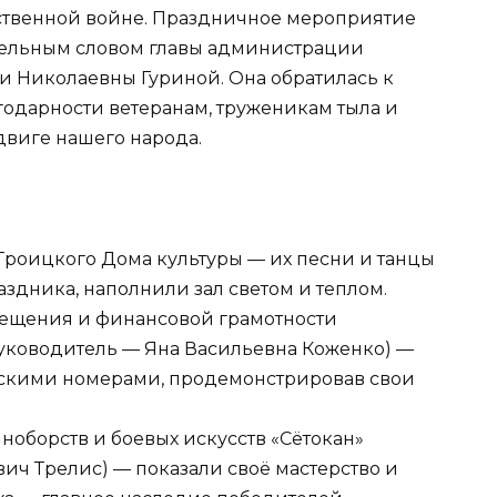
твенной войне. Праздничное мероприятие
тельным словом главы администрации
и Николаевны Гуриной. Она обратилась к
одарности ветеранам, труженикам тыла и
одвиге нашего народа.
Троицкого Дома культуры — их песни и танцы
здника, наполнили зал светом и теплом.
вещения и финансовой грамотности
руководитель — Яна Васильевна Коженко) —
скими номерами, продемонстрировав свои
ноборств и боевых искусств «Сётокан»
ич Трелис) — показали своё мастерство и