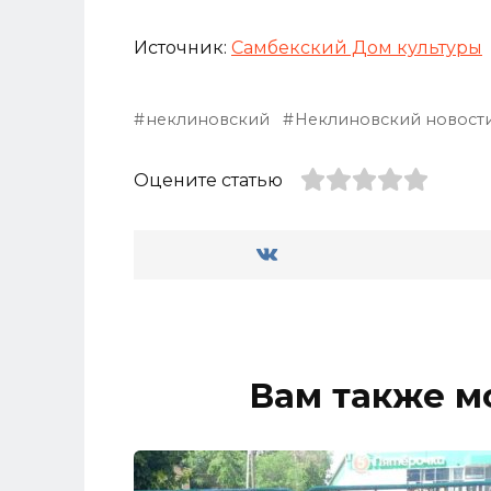
Источник:
Самбекский Дом культуры
неклиновский
Неклиновский новост
Оцените статью
Вам также м