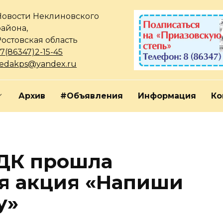
Новости Неклиновского
района,
Ростовская область
7(86347)2-15-45
redakps@yandex.ru
Архив
#Объявления
Информация
Ко
 ДК прошла
я акция «Напиши
у»