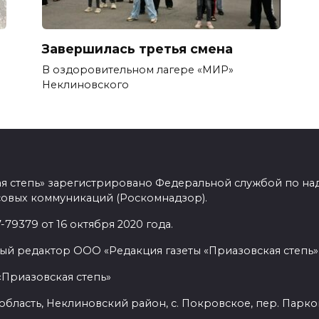
Завершилась третья смена
В оздоровительном лагере «МИР»
Неклиновского
ая степь» зарегистрировано Федеральной службой по над
овых коммуникаций (Роскомнадзор).
9379 от 16 октября 2020 года.
ый редактор ООО «Редакция газеты «Приазовская степь» 
«Приазовская степь»
бласть, Неклиновский район, с. Покровское, пер. Парковый