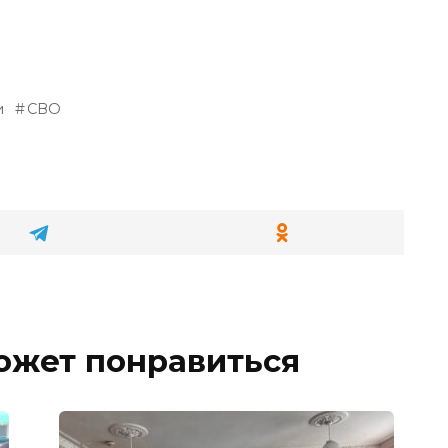
и
СВО
ожет понравиться