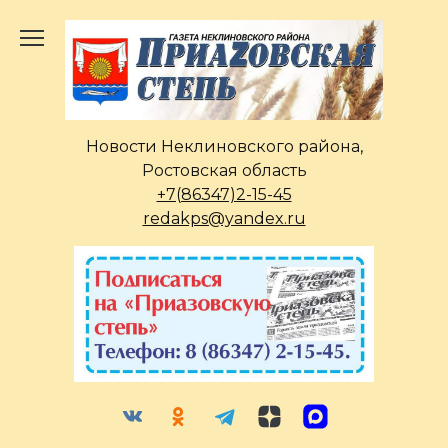
Перейти
к
содержанию
Новости Неклиновского района,
Ростовская область
+7(86347)2-15-45
redakps@yandex.ru