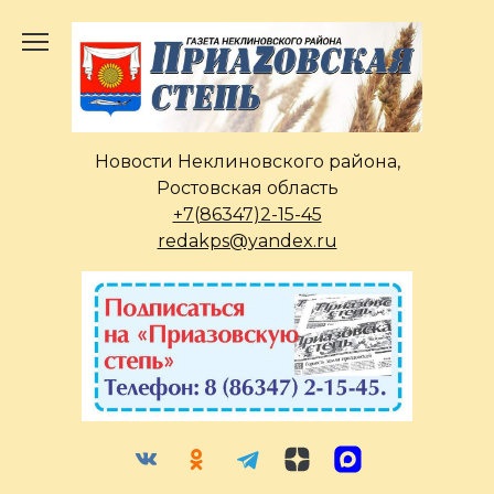
Перейти
к
содержанию
Новости Неклиновского района,
Ростовская область
+7(86347)2-15-45
redakps@yandex.ru