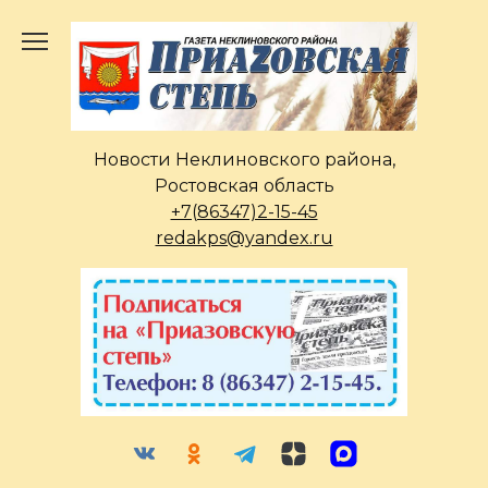
Перейти
к
содержанию
Новости Неклиновского района,
Ростовская область
+7(86347)2-15-45
redakps@yandex.ru