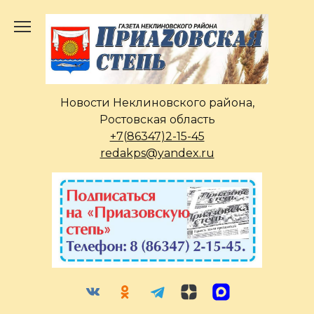
Перейти
к
содержанию
Новости Неклиновского района,
Ростовская область
+7(86347)2-15-45
redakps@yandex.ru