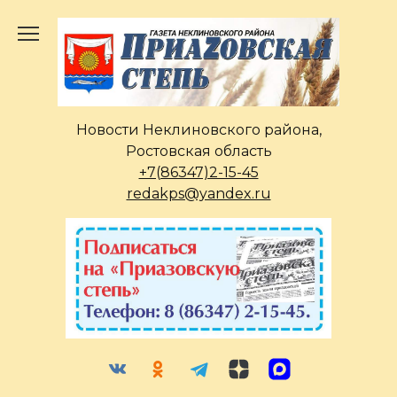
Перейти
к
содержанию
Новости Неклиновского района,
Ростовская область
+7(86347)2-15-45
redakps@yandex.ru