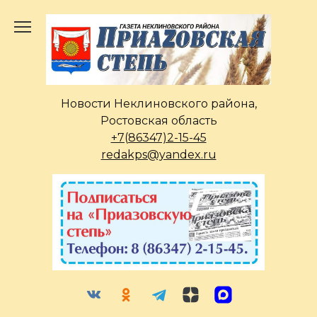
Перейти
к
содержанию
Новости Неклиновского района,
Ростовская область
+7(86347)2-15-45
redakps@yandex.ru