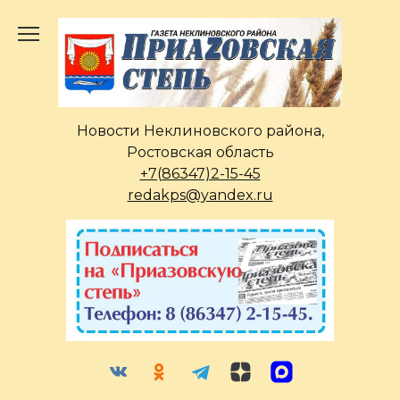
Перейти
к
содержанию
Новости Неклиновского района,
Ростовская область
+7(86347)2-15-45
redakps@yandex.ru