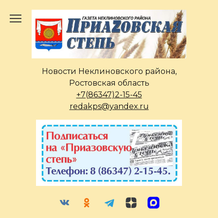
Перейти
к
содержанию
Новости Неклиновского района,
Ростовская область
+7(86347)2-15-45
redakps@yandex.ru