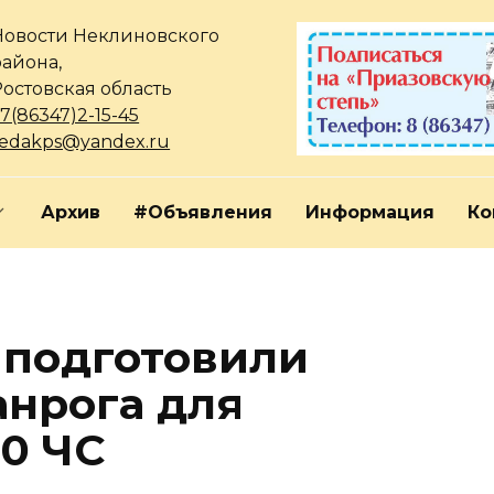
Новости Неклиновского
района,
Ростовская область
7(86347)2-15-45
redakps@yandex.ru
Архив
#Объявления
Информация
Ко
 подготовили
анрога для
0 ЧС