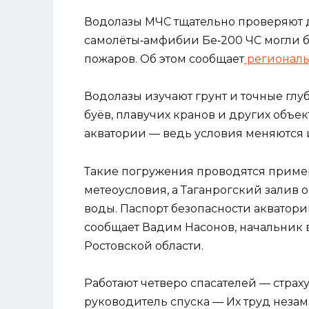
Водолазы МЧС тщательно проверяют д
самолёты‑амфибии Бе‑200 ЧС могли б
пожаров. Об этом сообщает
региональ
Водолазы изучают грунт и точные глуб
буёв, плавучих кранов и других объек
акватории — ведь условия меняются и
Такие погружения проводятся пример
метеоусловия, а Таганрогский залив 
воды. Паспорт безопасности акватори
сообщает Вадим Насонов, начальник
Ростовской области.
Работают четверо спасателей — стра
руководитель спуска — Их труд незам