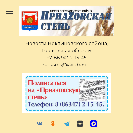
Перейти
к
содержанию
Новости Неклиновского района,
Ростовская область
+7(86347)2-15-45
redakps@yandex.ru