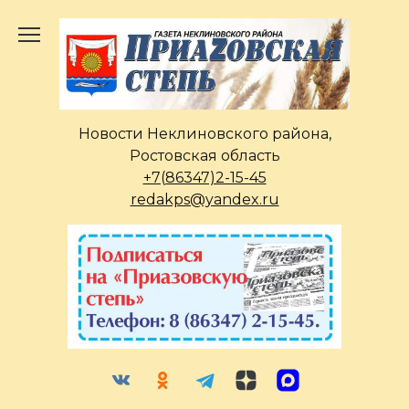
Перейти
к
содержанию
Новости Неклиновского района,
Ростовская область
+7(86347)2-15-45
redakps@yandex.ru