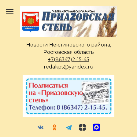
Перейти
к
содержанию
Новости Неклиновского района,
Ростовская область
+7(86347)2-15-45
redakps@yandex.ru