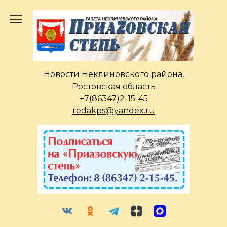
Перейти
к
содержанию
Новости Неклиновского района,
Ростовская область
+7(86347)2-15-45
redakps@yandex.ru