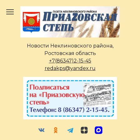
Перейти
к
содержанию
Новости Неклиновского района,
Ростовская область
+7(86347)2-15-45
redakps@yandex.ru