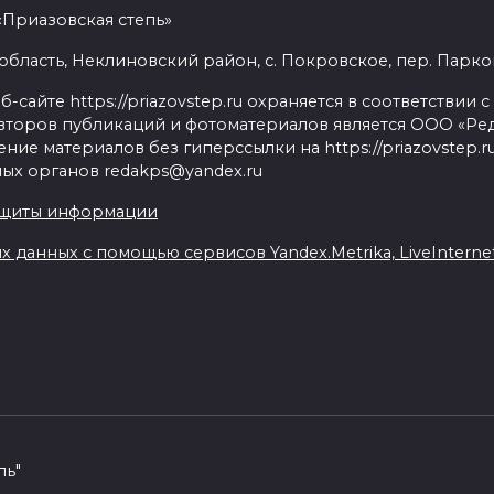
«Приазовская степь»
бласть, Неклиновский район, с. Покровское, пер. Парковый
сайте https://priazovstep.ru охраняется в соответствии 
второв публикаций и фотоматериалов является ООО «Реда
ие материалов без гиперссылки на https://priazovstep.
ых органов redakps@yandex.ru
ащиты информации
данных с помощью сервисов Yandex.Metrika, LiveInternet,
пь"