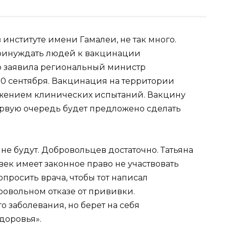
 институте имени Гамалеи, не так много.
принуждать людей к вакцинации
о заявила региональный министр
10 сентября. Вакцинация на территории
лжением клинических испытаний. Вакцину
первую очередь будет предложено сделать
е будут. Добровольцев достаточно. Татьяна
век имеет законное право не участвовать
просить врача, чтобы тот написал
ровольном отказе от прививки.
 заболевания, но берет на себя
здоровья».