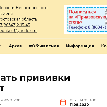
Новости Неклиновского
района,
Ростовская область
7(86347)2-15-45
redakps@yandex.ru
Архив
#Объявления
Информация
Ко
лать прививки
т
ПРОСМОТРОВ
ОПУБЛИКОВАНО
9
11.09.2020