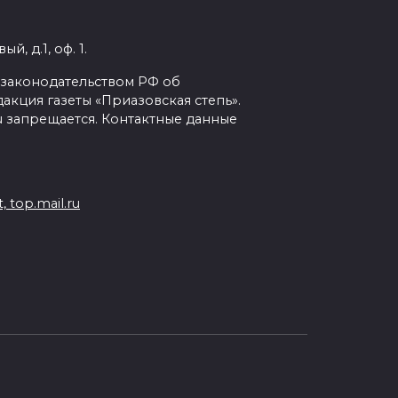
, д.1, оф. 1.
с законодательством РФ об
кция газеты «Приазовская степь».
ru запрещается. Контактные данные
 top.mail.ru