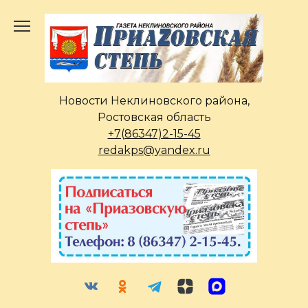
Перейти
к
содержанию
Новости Неклиновского района,
Ростовская область
+7(86347)2-15-45
redakps@yandex.ru