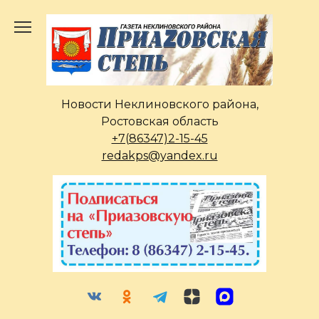
Перейти
к
содержанию
Новости Неклиновского района,
Ростовская область
+7(86347)2-15-45
redakps@yandex.ru