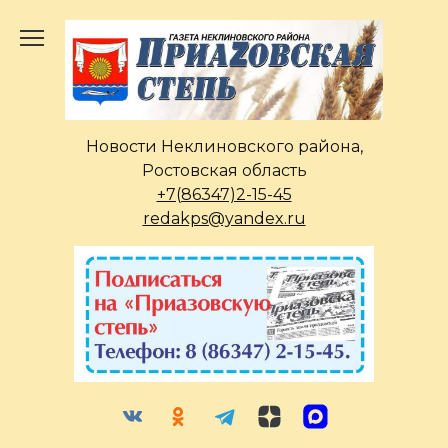
Перейти
к
содержанию
Новости Неклиновского района,
Ростовская область
+7(86347)2-15-45
redakps@yandex.ru