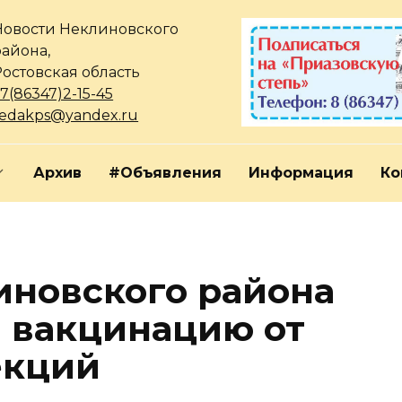
Новости Неклиновского
района,
Ростовская область
7(86347)2-15-45
redakps@yandex.ru
Архив
#Объявления
Информация
Ко
новского района
 вакцинацию от
екций