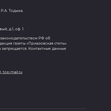
Р.А. Тодыка.
, д.1, оф. 1.
с законодательством РФ об
кция газеты «Приазовская степь».
ru запрещается. Контактные данные
 top.mail.ru