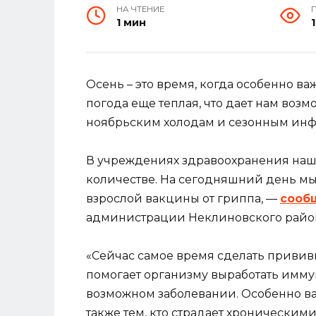
НА ЧТЕНИЕ
1 мин
Осень – это время, когда особенно ва
погода еще теплая, что дает нам воз
ноябрьским холодам и сезонным ин
В учреждениях здравоохранения наш
количестве. На сегодняшний день мы
взрослой вакцины от гриппа, —
сооб
администрации Неклиновского райо
«Сейчас самое время сделать прививку
помогает организму выработать имму
возможном заболевании. Особенно в
также тем, кто страдает хронически