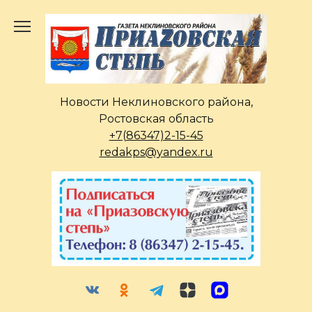
Перейти
к
содержанию
Новости Неклиновского района,
Ростовская область
+7(86347)2-15-45
redakps@yandex.ru