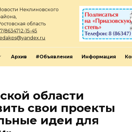
Новости Неклиновского
района,
Ростовская область
7(86347)2-15-45
redakps@yandex.ru
Архив
#Объявления
Информация
Ко
ской области
вить свои проекты
льные идеи для