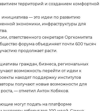
азвитием территорий и созданием комфортной
инициатива — это идеи по развитию
менной экономики, инфраструктуры для
тва.
ии, ответственного секретаря Оргкомитета
общество форума объединяет почти 600 тысяч
 участию продолжает расти.
ициативы граждан, бизнеса, региональных
лучают возможность перейти от идеи к
роекты находят поддержку институтов
х авторы получают новые возможности для
оста, — отметил Антон Кобяков.
ающие могут подать на платформе
м эксперты отберут топ-100 идей. Самые